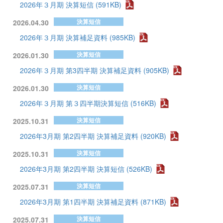
2026年３月期 決算短信 (591KB)
決算短信
2026.04.30
2026年３月期 決算補足資料 (985KB)
決算短信
2026.01.30
2026年３月期 第3四半期 決算補足資料 (905KB)
決算短信
2026.01.30
2026年３月期 第３四半期決算短信 (516KB)
決算短信
2025.10.31
2026年3月期 第2四半期 決算補足資料 (920KB)
決算短信
2025.10.31
2026年3月期 第2四半期 決算短信 (526KB)
決算短信
2025.07.31
2026年3月期 第1四半期 決算補足資料 (871KB)
決算短信
2025.07.31