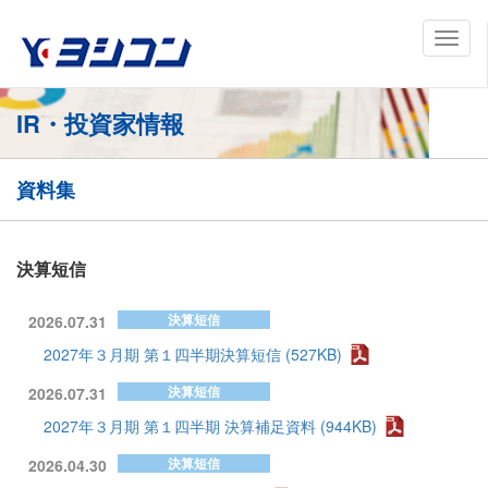
Toggl
naviga
IR・投資家情報
資料集
決算短信
決算短信
2026.07.31
2027年３月期 第１四半期決算短信 (527KB)
決算短信
2026.07.31
2027年３月期 第１四半期 決算補足資料 (944KB)
決算短信
2026.04.30